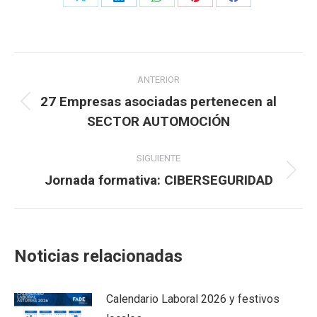
Share
Share
Share
Share
Share
on
on
on
on
on
X
LinkedIn
WhatsApp
Pinterest
Facebook
Navegación
ANTERIOR
entre
27 Empresas asociadas pertenecen al
Publicación
SECTOR AUTOMOCIÓN
publicaciones
anterior:
SIGUIENTE
Jornada formativa: CIBERSEGURIDAD
Publicación
siguiente:
Noticias relacionadas
Calendario Laboral 2026 y festivos