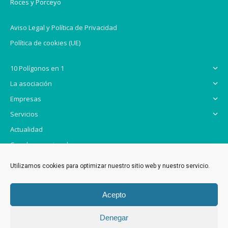
Roces y Porceyo
Aviso Legal y Política de Privacidad
Política de cookies (UE)
10 Polígonos en 1
La asociación
Empresas
Servicios
Actualidad
Canal promocional
Contacto
Utilizamos cookies para optimizar nuestro sitio web y nuestro servicio.
CENTRO SERVICIOS ROCES-PORCEYO Planta primera, oficina 5. Calle
Acepto
Antonio Gaudí y Cornet, 165 POLÍGONO ROCES 4 - 33211 Gijón CIF:
G-33910191
Denegar
985 30 71 53 – 637 76 41 45 gerencia@gespor.com