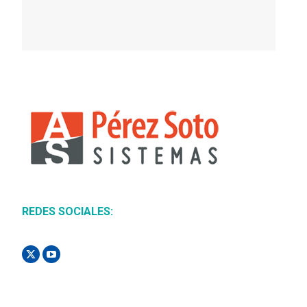
REDES SOCIALES:
X
Y
o
u
T
u