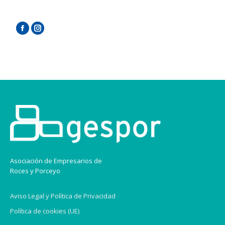
F
I
a
n
c
s
e
t
b
a
o
g
o
r
k
a
m
Asociación de Empresarios de
Roces y Porceyo
Aviso Legal y Política de Privacidad
Política de cookies (UE)