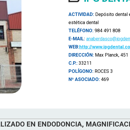
ACTIVIDAD:
Depósito dental 
estética dental
TELÉFONO:
984 491 808
E-MAIL:
anaberdasco@ipgden
WEB:
http://www.ipgdental.c
DIRECCIÓN:
Max Planck, 451
C.P.:
33211
POLÍGONO:
ROCES 3
Nº ASOCIADO:
469
LIZADO EN ENDODONCIA, MAGNIFICAC