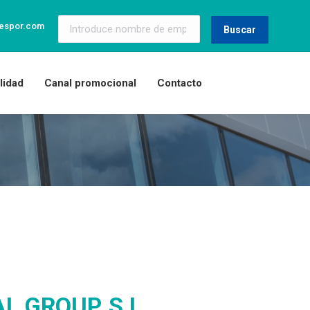
espor.com
Buscar
lidad
Canal promocional
Contacto
L GROUP, S.L.