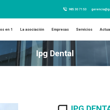
985 30 71 53
gerencia@g
os en 1
La asociación
Empresas
Servicios
Actua
Ipg Dental
IPG DENTA