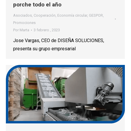
porche todo el año
Asociados
,
Cooperación
,
Economía circular
,
GESPOR
,
Promociones
Por
Marta
3 febrero , 2023
Jose Vargas, CEO de DISEÑA SOLUCIONES,
presenta su grupo empresarial