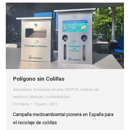
Polígono sin Colillas
Asociados
,
Economía circular
,
GESPOR
,
Gestión de
residuos
,
Noticias
,
Sostenibilidad
Por
Marta
15 junio , 2023
Campaña medioambiental pionera en España para
el reciclaje de colillas