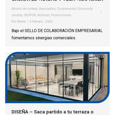
Ahorro de costes
,
Asociados
,
Cooperación
,
Economía
circular
,
GESPOR
,
Noticias
,
Promociones
Por
Marta
3 febrero , 2023
Bajo el SELLO DE COLABORACIÓN EMPRESARIAL
fomentamos sinergias comerciales.
DISEÑA – Saca partido a tu terraza o