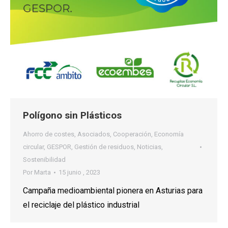
Polígono sin Plásticos
Ahorro de costes
,
Asociados
,
Cooperación
,
Economía
circular
,
GESPOR
,
Gestión de residuos
,
Noticias
,
Sostenibilidad
Por
Marta
15 junio , 2023
Campaña medioambiental pionera en Asturias para
el reciclaje del plástico industrial